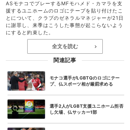
ASモナコでプレーするMFモハメド・カマラを支
援するユニホームのロゴにテープを貼り付けたこ
とについて、クラブのゼネラルマネジャーが21日
に謝罪し、来季はこうした事態が起こらないよう
にすると約束した。
全文を読む
>
関連記事
モナコ選手がLGBTQのロゴにテー
プ、仏スポーツ相が厳罰求める
選手2人がLGBT支援ユニホーム拒否
し欠場、仏サッカー1部