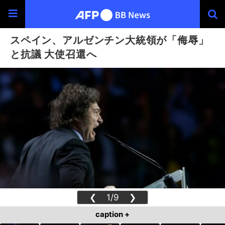
スペイン、アルゼンチン大統領が「侮辱」
と抗議 大使召還へ
❮
1/9
❯
caption +