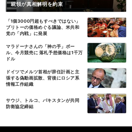
統領が真相解明を約束
「1個3000円超もすべきではない」
ブリトーの価格めぐる議論、米共和
党の「内戦」に発展
マラドーナさんの「神の手」ボー
ル、今月競売に 落札予想価格は1千万
ドル
ドイツでメルツ首相が辞任計画と主
張する偽動画拡散、背後にロシア系
情報工作組織
サウジ、トルコ、パキスタンが共同
防衛協定締結