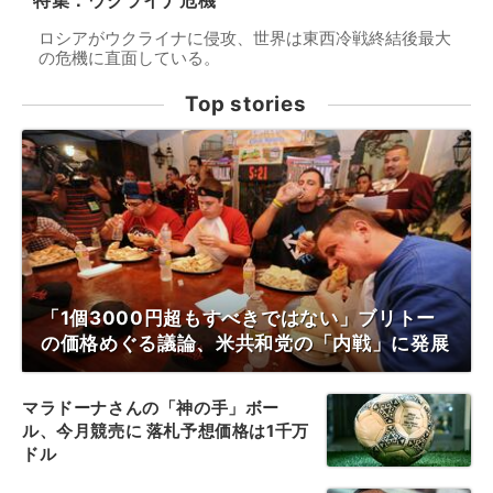
特集：ウクライナ危機
ロシアがウクライナに侵攻、世界は東西冷戦終結後最大
の危機に直面している。
Top stories
「1個3000円超もすべきではない」ブリトー
の価格めぐる議論、米共和党の「内戦」に発展
マラドーナさんの「神の手」ボー
ル、今月競売に 落札予想価格は1千万
ドル