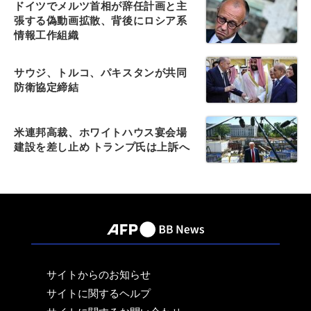
ドイツでメルツ首相が辞任計画と主
張する偽動画拡散、背後にロシア系
情報工作組織
サウジ、トルコ、パキスタンが共同
防衛協定締結
米連邦高裁、ホワイトハウス宴会場
建設を差し止め トランプ氏は上訴へ
サイトからのお知らせ
サイトに関するヘルプ