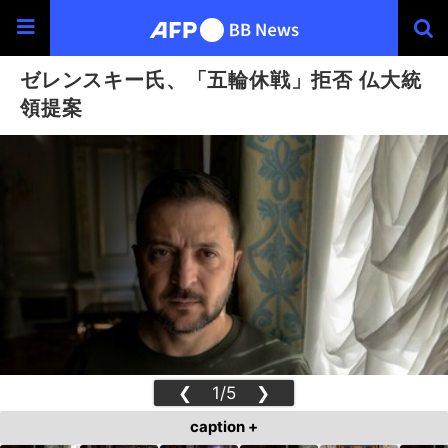
ゼレンスキー氏、「五輪休戦」拒否 仏大統
領提案
❮
1/5
❯
caption +