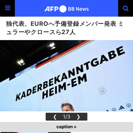
独代表、EUROへ予備登録メンバー発表 ミ
ュラーやクロースら27人
❮
1/3
❯
caption +