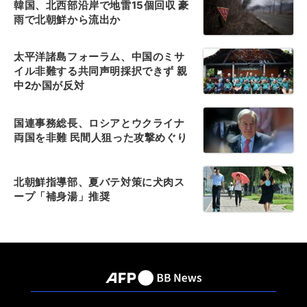
韓国、北西部沿岸で地雷15個回収 豪
雨で北朝鮮から流出か
太平洋諸島フォーラム、中国のミサ
イル非難する共同声明採択できず 親
中2か国が反対
国連事務総長、ロシアとウクライナ
両国を非難 民間人狙った攻撃めぐり
北朝鮮指導部、夏バテ対策に犬肉ス
ープ「補身湯」推奨