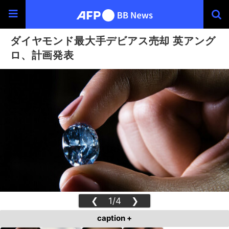
ダイヤモンド最大手デビアス売却 英アング
ロ、計画発表
❮
1/4
❯
caption +