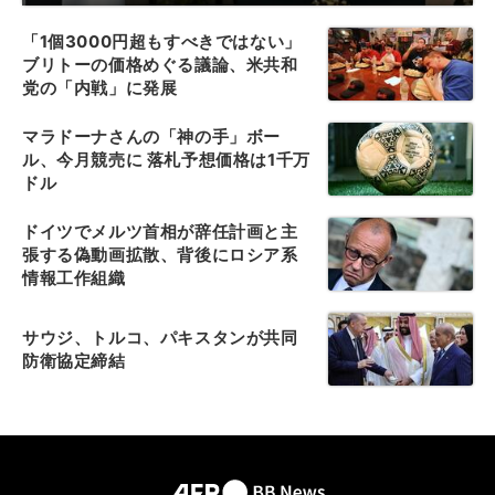
「1個3000円超もすべきではない」
ブリトーの価格めぐる議論、米共和
党の「内戦」に発展
マラドーナさんの「神の手」ボー
ル、今月競売に 落札予想価格は1千万
ドル
ドイツでメルツ首相が辞任計画と主
張する偽動画拡散、背後にロシア系
情報工作組織
サウジ、トルコ、パキスタンが共同
防衛協定締結