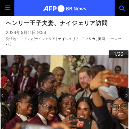
ヘンリー王子夫妻、ナイジェリア訪問
2024年5月11日 9:56
発信地：アブジャ/ナイジェリア [
ナイジェリア
アフリカ
英国
ヨーロッ
パ
]
20
22
10
13
14
16
19
12
15
17
18
21
11
3
4
6
9
2
5
7
8
1
/22
/22
/22
/22
/22
/22
/22
/22
/22
/22
/22
/22
/22
/22
/22
/22
/22
/22
/22
/22
/22
/22