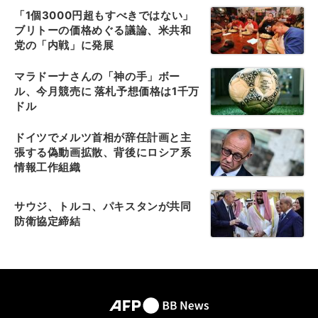
「1個3000円超もすべきではない」
ブリトーの価格めぐる議論、米共和
党の「内戦」に発展
マラドーナさんの「神の手」ボー
ル、今月競売に 落札予想価格は1千万
ドル
ドイツでメルツ首相が辞任計画と主
張する偽動画拡散、背後にロシア系
情報工作組織
サウジ、トルコ、パキスタンが共同
防衛協定締結