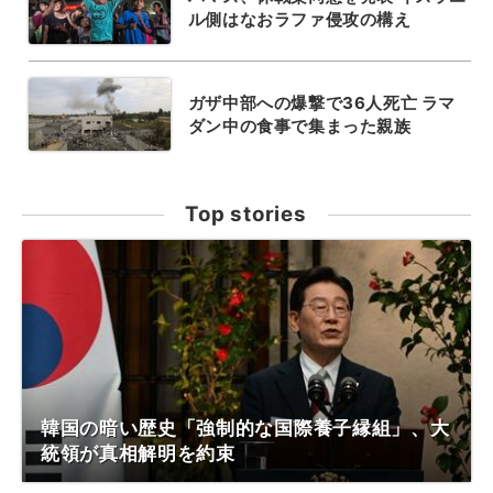
ル側はなおラファ侵攻の構え
ガザ中部への爆撃で36人死亡 ラマ
ダン中の食事で集まった親族
Top stories
韓国の暗い歴史「強制的な国際養子縁組」、大
統領が真相解明を約束