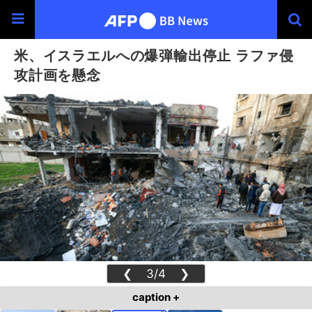
米、イスラエルへの爆弾輸出停止 ラファ侵
攻計画を懸念
❮
3/4
❯
caption +