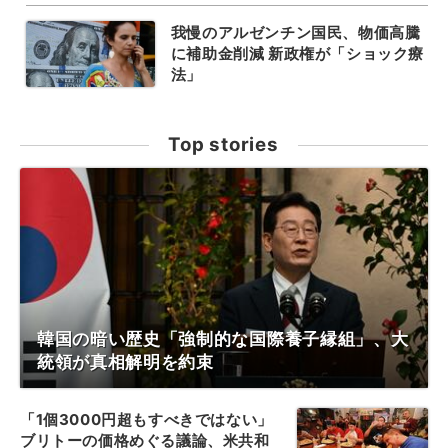
我慢のアルゼンチン国民、物価高騰
に補助金削減 新政権が「ショック療
法」
Top stories
韓国の暗い歴史「強制的な国際養子縁組」、大
統領が真相解明を約束
「1個3000円超もすべきではない」
ブリトーの価格めぐる議論、米共和