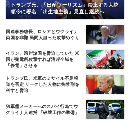
トランプ氏、「出産ツーリズム」禁止する大統
領令に署名 「出生地主義」見直し継続へ
国連事務総長、ロシアとウクライナ
両国を非難 民間人狙った攻撃めぐり
イラン、湾岸諸国を脅迫していた 米
国が発電所攻撃すれば湾岸全域を
「停電」させる
トランプ氏、米軍のミサイル不足報
道を否定 リークした人物に拘禁刑を
科すと脅迫
独軍需メーカーへのスパイ行為でウ
クライナ人逮捕 「破壊工作の準備」