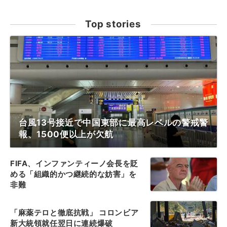
Top stories
台風13号接近で中国東部に最高レベルの警戒警
報、1500便以上が欠航
FIFA、インファンティーノ会長を貶
める「組織的かつ継続的な妨害」を
非難
「麻薬テロと徹底抗戦」 コロンビア
新大統領就任翌日に連続爆破