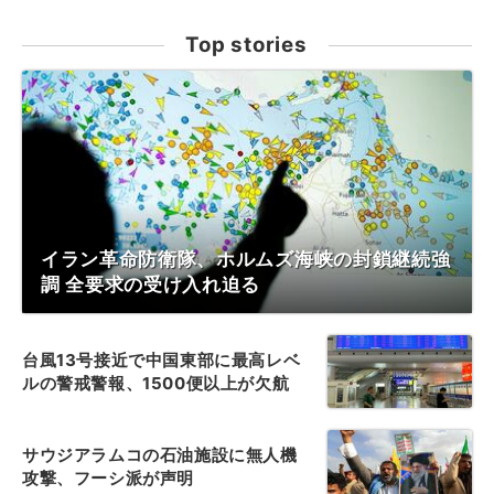
Top stories
イラン革命防衛隊、ホルムズ海峡の封鎖継続強
調 全要求の受け入れ迫る
台風13号接近で中国東部に最高レベ
ルの警戒警報、1500便以上が欠航
サウジアラムコの石油施設に無人機
攻撃、フーシ派が声明