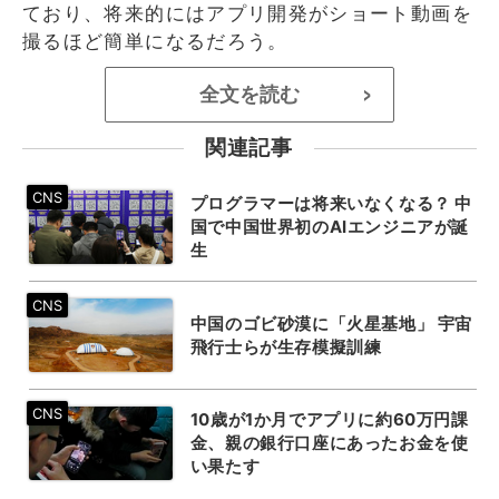
ており、将来的にはアプリ開発がショート動画を
撮るほど簡単になるだろう。
全文を読む
>
関連記事
プログラマーは将来いなくなる？ 中
国で中国世界初のAIエンジニアが誕
生
中国のゴビ砂漠に「火星基地」 宇宙
飛行士らが生存模擬訓練
10歳が1か月でアプリに約60万円課
金、親の銀行口座にあったお金を使
い果たす