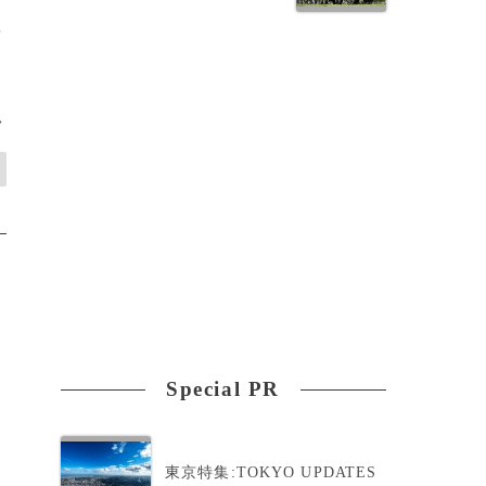
要
>
Special PR
東京特集:TOKYO UPDATES