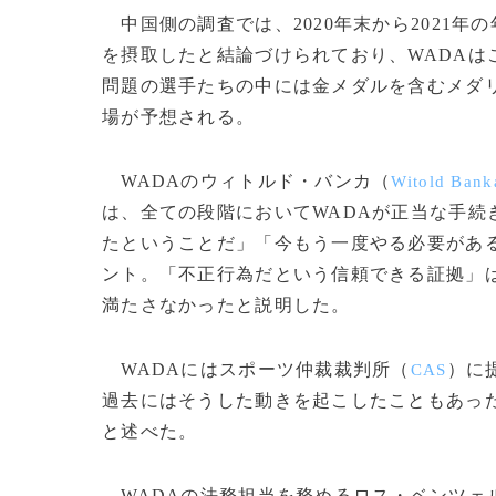
中国側の調査では、2020年末から2021
を摂取したと結論づけられており、WADA
問題の選手たちの中には金メダルを含むメダ
場が予想される。
WADAのウィトルド・バンカ（
Witold Bank
は、全ての段階においてWADAが正当な手
たということだ」「今もう一度やる必要があ
ント。「不正行為だという信頼できる証拠」
満たさなかったと説明した。
WADAにはスポーツ仲裁裁判所（
）に
CAS
過去にはそうした動きを起こしたこともあっ
と述べた。
WADAの法務担当を務めるロス・ベンツェ