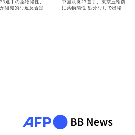
23選手の薬物陽性、
中国競泳23選手、東京五輪前
が組織的な違反否定
に薬物陽性 処分なしで出場