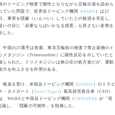
前のドーピング検査で陽性となりながら五輪出場を認めら
れていた問題で、世界反ドーピング機関（
）は22
WADA
日、事実を隠蔽（いんぺい）していたとの疑惑を否定し、
疑いの目に「必要ならばいかなる措置」も辞さない姿勢を
示した。
中国の23選手は前週、東京五輪前の検査で禁止薬物のト
リメタジジン（Trimetazidine）に陽性反応を示していたと
報じられた。トリメタジジンは狭心症の処方薬だが、運動
能力を向上させる作用がある。
報道を受け、米国反ドーピング機関（
）のトラ
USADA
ス・タイガート（
）最高経営責任者（CEO）
Travis Tygart
は、WADAと中国反ドーピング機関（
）が「現
CHINADA
抗議し、「隠蔽の可能性」を指摘した。