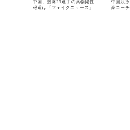
中国、競泳23選手の薬物陽性
中国競泳
報道は「フェイクニュース」
豪コーチ