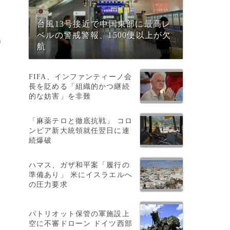
台風13号接近で中国東部に最高レ
ベルの警戒警報、1500便以上が欠
出
航
FIFA、インファンティーノ会
長を貶める「組織的かつ継続
的な妨害」を非難
「麻薬テロと徹底抗戦」 コロ
ンビア新大統領就任翌日に連
続爆破
ハマス、ガザ和平案「履行の
準備あり」 米にイスラエルへ
の圧力要求
パトリオット保管の軍施設上
空に不審ドローン ドイツ西部
て