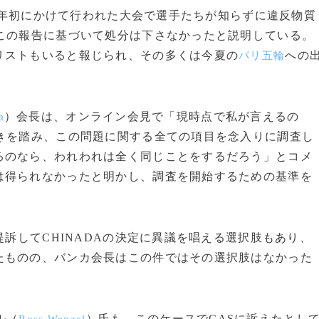
年の年初にかけて行われた大会で選手たちが知らずに違反物質
はこの報告に基づいて処分は下さなかったと説明している。
リストもいると報じられ、その多くは今夏の
への
パリ五輪
）会長は、オンライン会見で「現時点で私が言えるの
a
続きを踏み、この問題に関する全ての項目を念入りに調査し
るのなら、われわれは全く同じことをするだろう」とコメ
は得られなかったと明かし、調査を開始するための基準を
提訴してCHINADAの決定に異議を唱える選択肢もあり、
たものの、バンカ会長はこの件ではその選択肢はなかった
ル（
）氏も、このケースでCASに訴えたとし