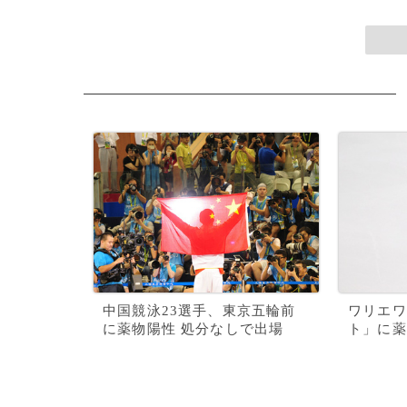
中国競泳23選手、東京五輪前
ワリエワ
に薬物陽性 処分なしで出場
ト」に薬