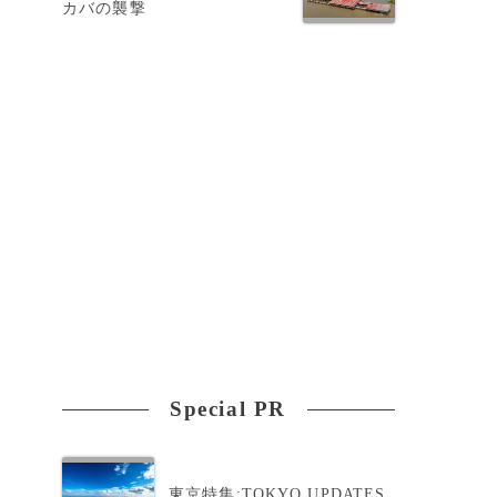
カバの襲撃
う
Special PR
東京特集:TOKYO UPDATES