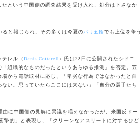
したという中国側の調査結果を受け入れ、処分は下さなか
いると報じられ、その多くは今夏の
でも上位を争
パリ五輪
ッテレル（
）氏は22日に公開されたシドニ
Denis Cotterell
で「組織的なものだったというあらゆる推測」を否定。五
会場から電話取材に応じ、「卑劣な行為ではなかったと自
わない。思っていたらここには来ない」「自分の選手たち
理由に中国側の見解に異議を唱えなかったが、米国反ドー
衝撃的」と表現し、「クリーンなアスリートに対するひど
。