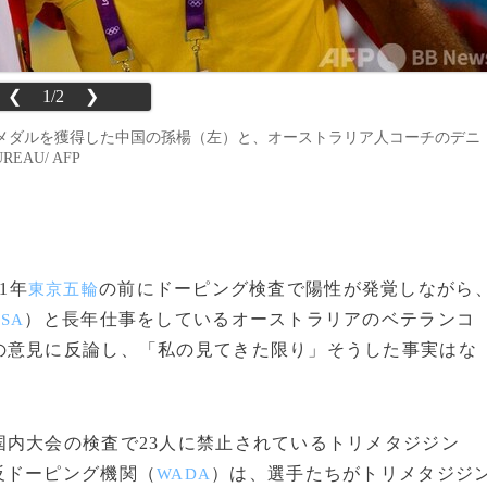
❮
1/2
❯
で金メダルを獲得した中国の孫楊（左）と、オーストラリア人コーチのデニ
EAU/ AFP
1年
の前にドーピング検査で陽性が発覚しながら
東京五輪
）と長年仕事をしているオーストラリアのベテランコ
CSA
の意見に反論し、「私の見てきた限り」そうした事実はな
内大会の検査で23人に禁止されているトリメタジジン
世界反ドーピング機関（
）は、選手たちがトリメタジジ
WADA