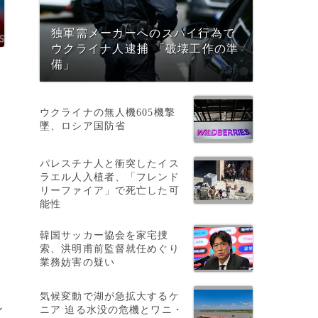
独軍需メーカーへのスパイ行為で
ウクライナ人逮捕 「破壊工作の準
備」
ウクライナの無人機605機撃
墜、ロシア国防省
パレスチナ人と衝突したイス
ラエル人入植者、「フレンド
、
リーファイア」で死亡した可
能性
韓国サッカー協会を家宅捜
索、洪明甫前監督就任めぐり
業務妨害の疑い
気候変動で湖が急拡大するケ
ン
ニア 迫る水没の危機とワニ・