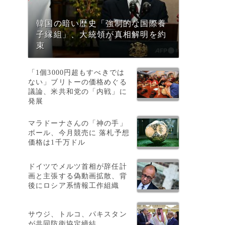
韓国の暗い歴史「強制的な国際養
子縁組」、大統領が真相解明を約
束
「1個3000円超もすべきでは
ない」ブリトーの価格めぐる
議論、米共和党の「内戦」に
発展
マラドーナさんの「神の手」
ボール、今月競売に 落札予想
価格は1千万ドル
ドイツでメルツ首相が辞任計
画と主張する偽動画拡散、背
後にロシア系情報工作組織
サウジ、トルコ、パキスタン
が共同防衛協定締結