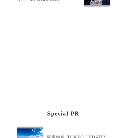
Special PR
東京特集:TOKYO UPDATES