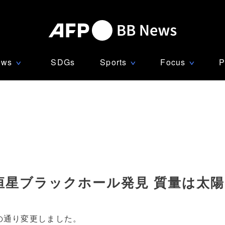
ews
SDGs
Sports
Focus
P
∨
∨
∨
星ブラックホール発見 質量は太陽
の通り変更しました。