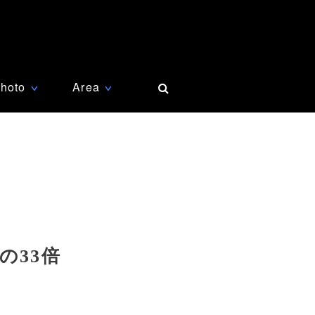
hoto
Area
∨
∨
の33倍