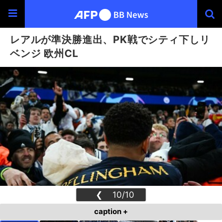
レアルが準決勝進出、PK戦でシティ下しリ
ベンジ 欧州CL
❮
10/10
❯
caption +