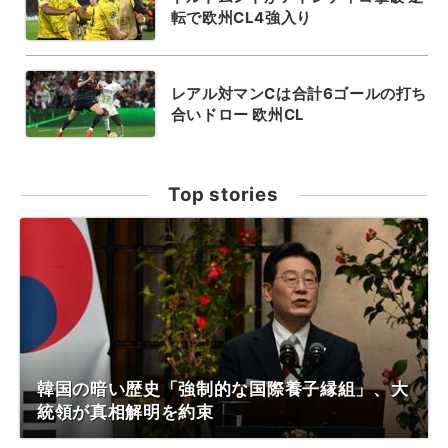
転で欧州CL4強入り
レアル対マンCは合計6ゴールの打ち
合いドロー 欧州CL
Top stories
韓国の暗い歴史「強制的な国際養子縁組」、大
統領が真相解明を約束