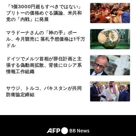
「1個3000円超もすべきではない」
ブリトーの価格めぐる議論、米共和
党の「内戦」に発展
マラドーナさんの「神の手」ボー
ル、今月競売に 落札予想価格は1千万
ドル
ドイツでメルツ首相が辞任計画と主
張する偽動画拡散、背後にロシア系
情報工作組織
サウジ、トルコ、パキスタンが共同
防衛協定締結