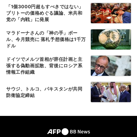
「1個3000円超もすべきではない」
ブリトーの価格めぐる議論、米共和
党の「内戦」に発展
マラドーナさんの「神の手」ボー
ル、今月競売に 落札予想価格は1千万
ドル
ドイツでメルツ首相が辞任計画と主
張する偽動画拡散、背後にロシア系
情報工作組織
サウジ、トルコ、パキスタンが共同
防衛協定締結