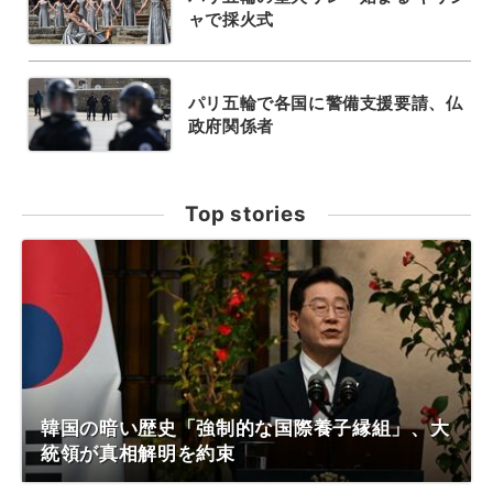
ャで採火式
パリ五輪で各国に警備支援要請、仏
政府関係者
Top stories
韓国の暗い歴史「強制的な国際養子縁組」、大
統領が真相解明を約束