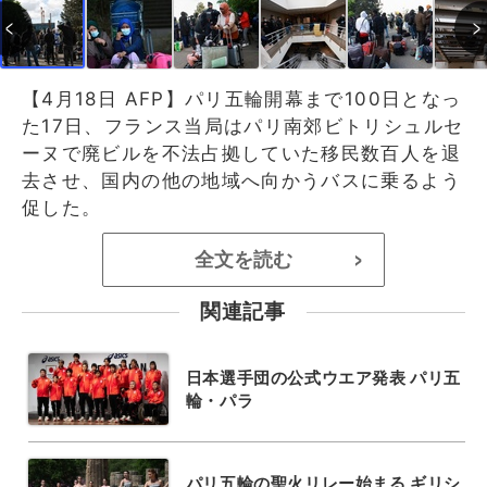
【4月18日 AFP】パリ五輪開幕まで100日となっ
た17日、フランス当局はパリ南郊ビトリシュルセ
ーヌで廃ビルを不法占拠していた移民数百人を退
去させ、国内の他の地域へ向かうバスに乗るよう
促した。
全文を読む
>
関連記事
日本選手団の公式ウエア発表 パリ五
輪・パラ
パリ五輪の聖火リレー始まる ギリシ