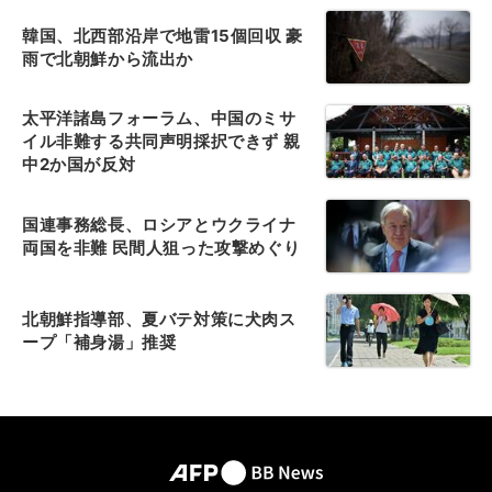
韓国、北西部沿岸で地雷15個回収 豪
雨で北朝鮮から流出か
太平洋諸島フォーラム、中国のミサ
イル非難する共同声明採択できず 親
中2か国が反対
国連事務総長、ロシアとウクライナ
両国を非難 民間人狙った攻撃めぐり
北朝鮮指導部、夏バテ対策に犬肉ス
ープ「補身湯」推奨