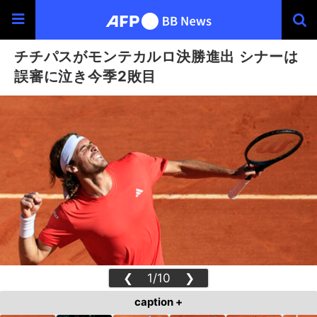
チチパスがモンテカルロ決勝進出 シナーは
誤審に泣き今季2敗目
❮
1/10
❯
caption +