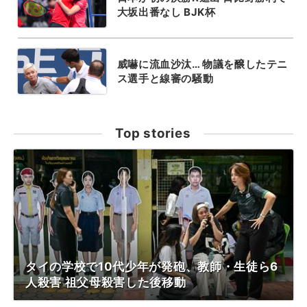
大坂出番なし BJK杯
威嚇に流血沙汰… 物議を醸したテニ
ス選手と線審の騒動
Top stories
タイの学校で10代少年が発砲、教師・生徒ら6
人殺害 祖父母殺害した後移動