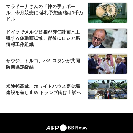
マラドーナさんの「神の手」ボー
ル、今月競売に 落札予想価格は1千万
ドル
ドイツでメルツ首相が辞任計画と主
張する偽動画拡散、背後にロシア系
情報工作組織
サウジ、トルコ、パキスタンが共同
防衛協定締結
米連邦高裁、ホワイトハウス宴会場
建設を差し止め トランプ氏は上訴へ