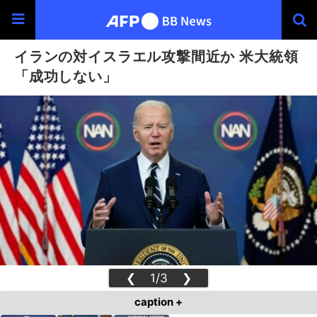
イランの対イスラエル攻撃間近か 米大統領
「成功しない」
❮
1/3
❯
caption +