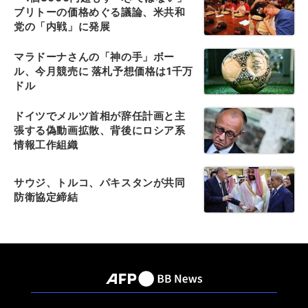
ブリトーの価格めぐる議論、米共和
党の「内戦」に発展
マラドーナさんの「神の手」ボー
ル、今月競売に 落札予想価格は1千万
ドル
ドイツでメルツ首相が辞任計画と主
張する偽動画拡散、背後にロシア系
情報工作組織
サウジ、トルコ、パキスタンが共同
防衛協定締結