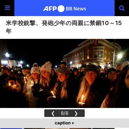
米学校銃撃、発砲少年の両親に禁錮10～15
年
❮
8/8
❯
caption +