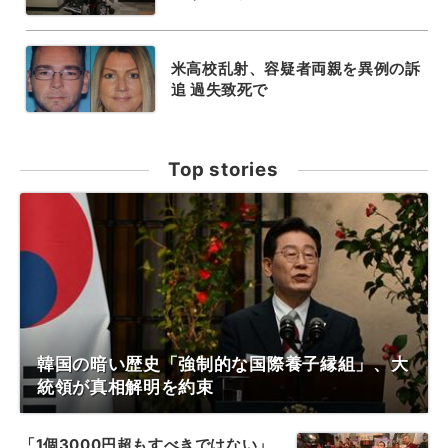
米高校乱射、容疑者両親を異例の訴
追 過失致死で
Top stories
韓国の暗い歴史「強制的な国際養子縁組」、大
統領が真相解明を約束
「1個3000円超もすべきではない」