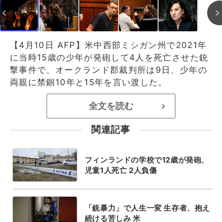
【4月10日 AFP】米中西部ミシガン州で2021年
に当時15歳の少年が発砲して4人を死亡させた銃
撃事件で、オークランド郡裁判所は9日、少年の
両親に禁錮10年と15年を言い渡した。
全文を読む
>
関連記事
フィンランドの学校で12歳が発砲、
児童1人死亡 2人負傷
「銃暴力」で人生一変 生存者、抱え
続ける苦しみ 米