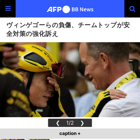
ヴィンゲゴーらの負傷、チームトップが安
全対策の強化訴え
❮
1/2
❯
caption +