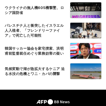
ウクライナの無人機605機撃墜、ロ
シア国防省
パレスチナ人と衝突したイスラエル
人入植者、「フレンドリーファイ
ア」で死亡した可能性
韓国サッカー協会を家宅捜索、洪明
甫前監督就任めぐり業務妨害の疑い
気候変動で湖が急拡大するケニア 迫
る水没の危機とワニ・カバの襲撃