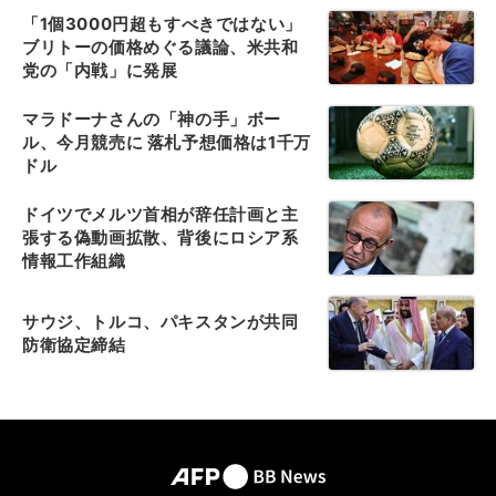
「1個3000円超もすべきではない」
ブリトーの価格めぐる議論、米共和
党の「内戦」に発展
マラドーナさんの「神の手」ボー
ル、今月競売に 落札予想価格は1千万
ドル
ドイツでメルツ首相が辞任計画と主
張する偽動画拡散、背後にロシア系
情報工作組織
サウジ、トルコ、パキスタンが共同
防衛協定締結