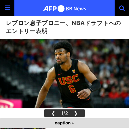
レブロン息子ブロニー、NBAドラフトへの
エントリー表明
❮
1/2
❯
caption +