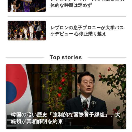
体的な時期は定めず
レブロンの息子ブロニーが大学バス
ケデビュー 心停止乗り越え
Top stories
韓国の暗い歴史「強制的な国際養子縁組」、大
統領が真相解明を約束