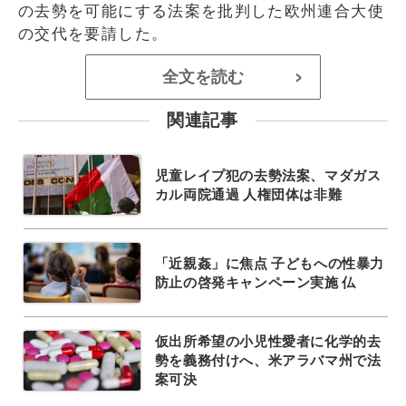
の去勢を可能にする法案を批判した欧州連合大使
の交代を要請した。
全文を読む
>
関連記事
児童レイプ犯の去勢法案、マダガス
カル両院通過 人権団体は非難
「近親姦」に焦点 子どもへの性暴力
防止の啓発キャンペーン実施 仏
仮出所希望の小児性愛者に化学的去
勢を義務付けへ、米アラバマ州で法
案可決