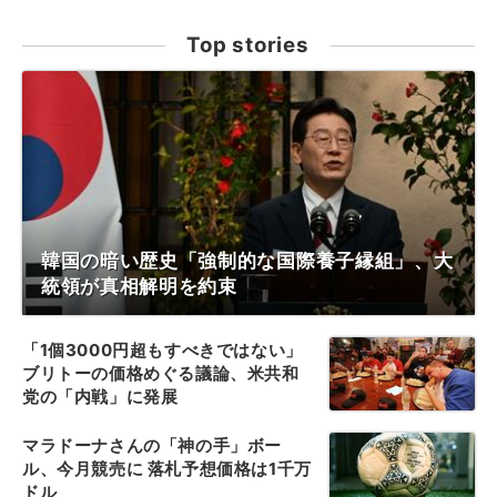
Top stories
韓国の暗い歴史「強制的な国際養子縁組」、大
統領が真相解明を約束
「1個3000円超もすべきではない」
ブリトーの価格めぐる議論、米共和
党の「内戦」に発展
マラドーナさんの「神の手」ボー
ル、今月競売に 落札予想価格は1千万
ドル