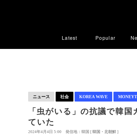
Latest
Popular
N
ニュース
社会
KOREA WAVE
MONEYT
「虫がいる」の抗議で韓国
ていた
2024年4月4日 5:00
発信地：韓国 [
韓国・北朝鮮
]