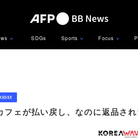
ews
SDGs
Sports
Focus
P
∨
∨
∨
ODAY
カフェが払い戻し、なのに返品され