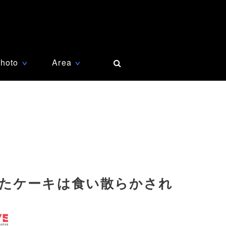
hoto
Area
∨
∨
たケーキは食い散らかされ