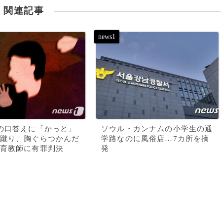
関連記事
の口答えに「かっと」
ソウル・カンナムの小学生の通
蹴り、胸ぐらつかんだ
学路なのに風俗店…7カ所を摘
育教師に有罪判決
発