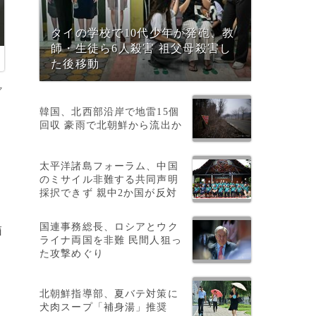
タイの学校で10代少年が発砲、教
師・生徒ら6人殺害 祖父母殺害し
た後移動
ャ
韓国、北西部沿岸で地雷15個
回収 豪雨で北朝鮮から流出か
太平洋諸島フォーラム、中国
のミサイル非難する共同声明
採択できず 親中2か国が反対
後
国連事務総長、ロシアとウク
箱
ライナ両国を非難 民間人狙っ
た攻撃めぐり
北朝鮮指導部、夏バテ対策に
犬肉スープ「補身湯」推奨