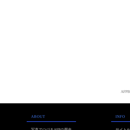
AFP
ABOUT
INFO
写真でつづるAFPの歴史
サイト