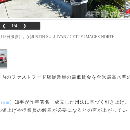
❮
1/4
❯
(c)JUSTIN SULLIVAN / GETTY IMAGES NORTH
日、州内のファストフード店従業員の最低賃金を全米最高水準
）知事が昨年署名・成立した州法に基づく引き上げ。
wsom
の値上げや従業員の解雇が必要になるとの声が上がってい