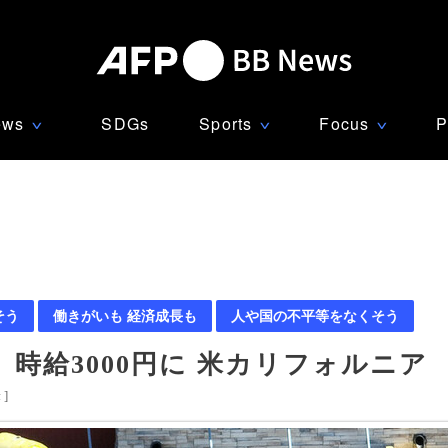
ews
SDGs
Sports
Focus
P
∨
∨
∨
そう
働きがいも 経済成長も
人や国の不平等をなくそう
時給3000円に 米カリフォルニア
米
]