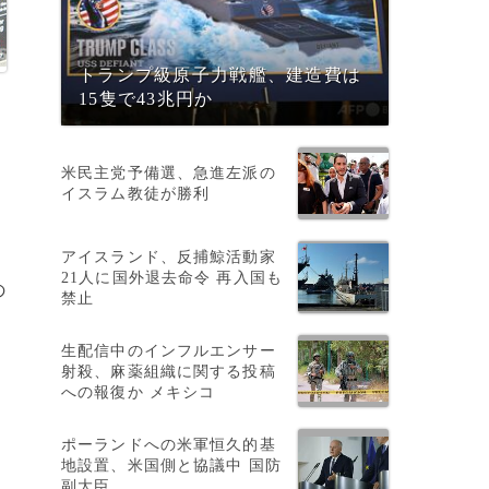
トランプ級原子力戦艦、建造費は
15隻で43兆円か
米民主党予備選、急進左派の
イスラム教徒が勝利
アイスランド、反捕鯨活動家
21人に国外退去命令 再入国も
の
禁止
生配信中のインフルエンサー
射殺、麻薬組織に関する投稿
への報復か メキシコ
ポーランドへの米軍恒久的基
地設置、米国側と協議中 国防
副大臣