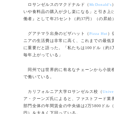
ロサンゼルスのマクドナルド（
McDonald's
いや食料品の購入が少し楽になる」と引き上げ
働者』として年25セント（約37円）（の昇
グアテマラ出身のピザハット（
）
Pizza Hut
ニアの生活費は非常に高く、これまでの最低賃
に重要だと語った。「私たちは100ドル（約1
毎年上がっている」
同州では世界的に有名なチェーンから小規模
で働いている。
カリフォルニア大学ロサンゼルス校（
Unive
ア・クーンズ氏によると、ファストフード業
部門全体の年間賃金の中央値は2万5800ドル（
円）を大きく下回っている。