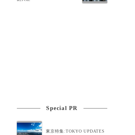
Special PR
万
東京特集:TOKYO UPDATES