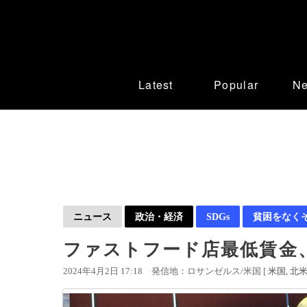
Latest
Popular
N
ニュース
政治・経済
SDGs
貧困をなく
ファストフード店最低賃金、
2024年4月2日 17:18
発信地：ロサンゼルス/米国 [
米国
北