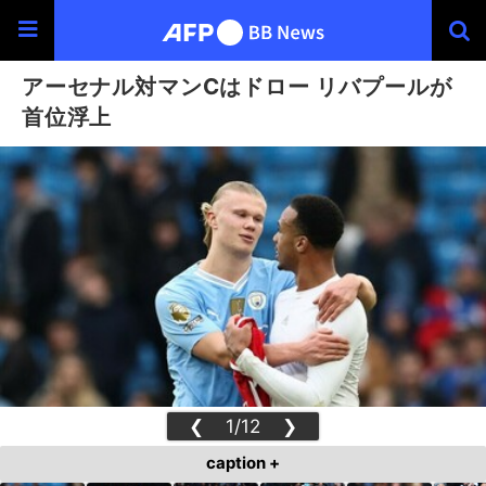
アーセナル対マンCはドロー リバプールが
首位浮上
❮
1/12
❯
caption +