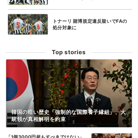
トナーリ 賭博規定違反疑いでFAの
処分対象に
Top stories
韓国の暗い歴史「強制的な国際養子縁組」、大
統領が真相解明を約束
「1個3000円超もすべきではない」