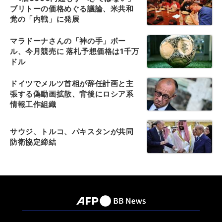
ブリトーの価格めぐる議論、米共和
党の「内戦」に発展
マラドーナさんの「神の手」ボー
ル、今月競売に 落札予想価格は1千万
ドル
ドイツでメルツ首相が辞任計画と主
張する偽動画拡散、背後にロシア系
情報工作組織
サウジ、トルコ、パキスタンが共同
防衛協定締結