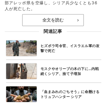
部アレッポ県を空爆し、シリア兵少なくとも36
人が死亡した。
全文を読む
>
関連記事
ヒズボラ司令官、イスラエル軍の攻
撃で死亡
モスクやオリーブの木の下に…内戦
続くシリア、捨て子増加
「血まみれのごちそう」に命懸ける
トリュフハンター シリア