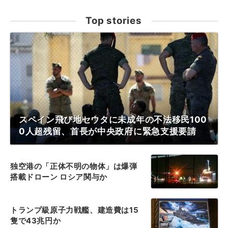
Top stories
スペイン飛び地セウタに未成年の不法移民100
0人超残留、首長が中央政府に緊急支援要請
独空港の「正体不明の物体」は爆弾
搭載ドローン ロシア関与か
トランプ級原子力戦艦、建造費は15
隻で43兆円か