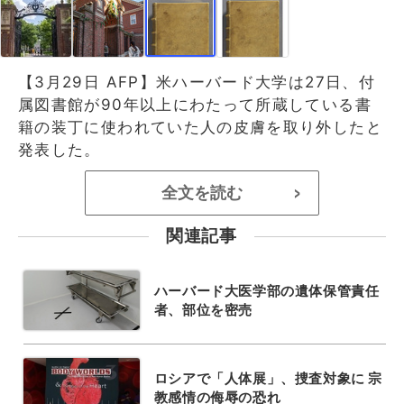
【3月29日 AFP】米ハーバード大学は27日、付
属図書館が90年以上にわたって所蔵している書
籍の装丁に使われていた人の皮膚を取り外したと
発表した。
全文を読む
>
関連記事
ハーバード大医学部の遺体保管責任
者、部位を密売
ロシアで「人体展」、捜査対象に 宗
教感情の侮辱の恐れ