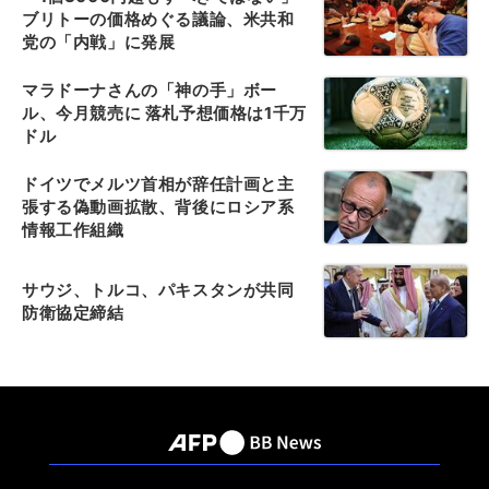
ブリトーの価格めぐる議論、米共和
党の「内戦」に発展
マラドーナさんの「神の手」ボー
ル、今月競売に 落札予想価格は1千万
ドル
ドイツでメルツ首相が辞任計画と主
張する偽動画拡散、背後にロシア系
情報工作組織
サウジ、トルコ、パキスタンが共同
防衛協定締結