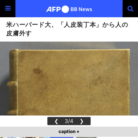
米ハーバード大、「人皮装丁本」から人の
皮膚外す
❮
3/4
❯
caption +