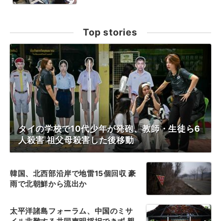
Top stories
タイの学校で10代少年が発砲、教師・生徒ら6
人殺害 祖父母殺害した後移動
韓国、北西部沿岸で地雷15個回収 豪
雨で北朝鮮から流出か
太平洋諸島フォーラム、中国のミサ