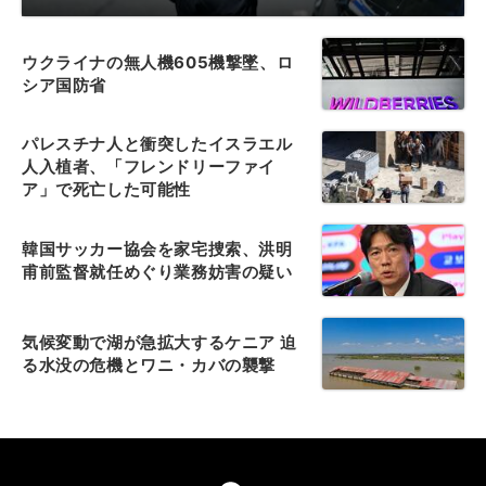
ウクライナの無人機605機撃墜、ロ
シア国防省
パレスチナ人と衝突したイスラエル
人入植者、「フレンドリーファイ
ア」で死亡した可能性
韓国サッカー協会を家宅捜索、洪明
甫前監督就任めぐり業務妨害の疑い
気候変動で湖が急拡大するケニア 迫
る水没の危機とワニ・カバの襲撃