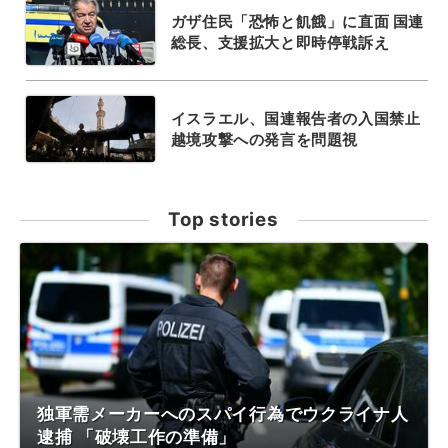
ガザ住民「恐怖と飢餓」に直面 国連
総長、支援拡大と即時停戦訴え
イスラエル、国連報告者の入国禁止
越境攻撃への発言を問題視
Top stories
独軍需メーカーへのスパイ行為でウクライナ人
逮捕 「破壊工作の準備」