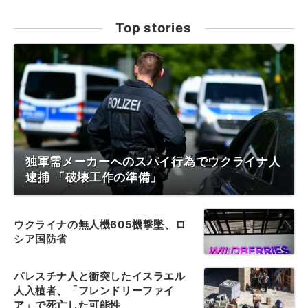
Top stories
独軍需メーカーへのスパイ行為でウクライナ人
逮捕 「破壊工作の準備」
ウクライナの無人機605機撃墜、ロ
シア国防省
パレスチナ人と衝突したイスラエル
人入植者、「フレンドリーファイ
ア」で死亡した可能性