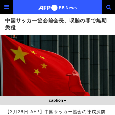
中国サッカー協会前会長、収賄の罪で無期
懲役
caption +
【3月26日 AFP】中国サッカー協会の陳戌源前