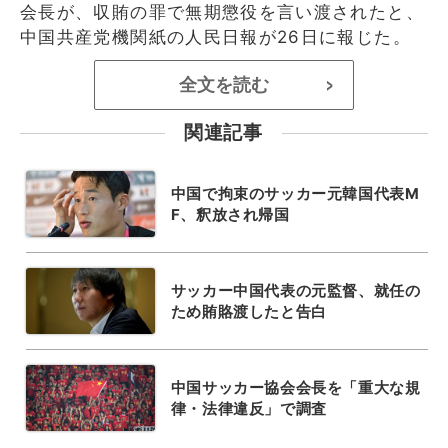
会長が、収賄の罪で無期懲役を言い渡されたと、
中国共産党機関紙の人民日報が26日に報じた。
全文を読む
>
関連記事
中国で拘束のサッカー元韓国代表M
F、釈放され帰国
サッカー中国代表の元監督、就任の
ため賄賂渡したと告白
中国サッカー協会会長を「重大な規
律・法律違反」で調査