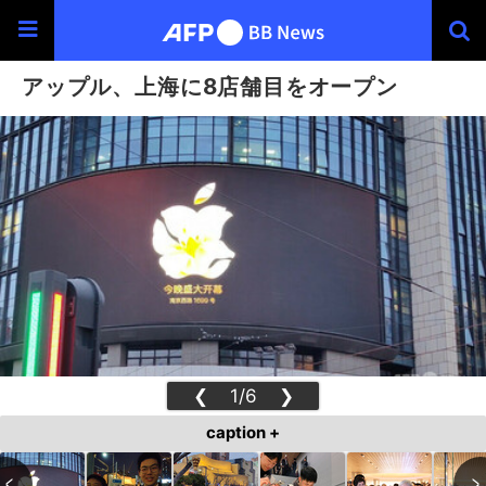
アップル、上海に8店舗目をオープン
❮
1/6
❯
caption +