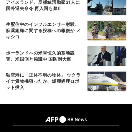
アイスランド、反捕鯨活動家21人に
国外退去命令 再入国も禁止
生配信中のインフルエンサー射殺、
麻薬組織に関する投稿への報復か メ
キシコ
ポーランドへの米軍恒久的基地設
置、米国側と協議中 国防副大臣
独空港に「正体不明の物体」 ウクラ
イナ貨物機狙ったか、爆弾処理ロボ
ット投入