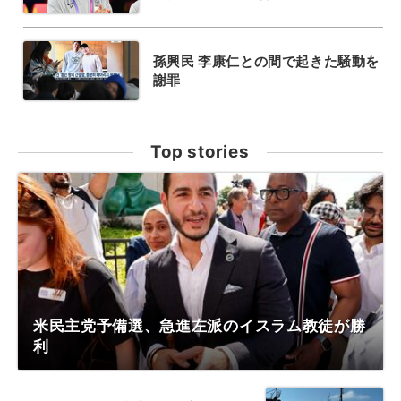
孫興民 李康仁との間で起きた騒動を
謝罪
Top stories
米民主党予備選、急進左派のイスラム教徒が勝
利