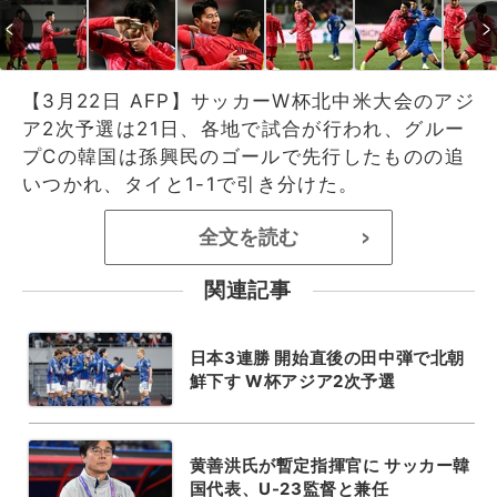
【3月22日 AFP】サッカーW杯北中米大会のアジ
ア2次予選は21日、各地で試合が行われ、グルー
プCの韓国は孫興民のゴールで先行したものの追
いつかれ、タイと1-1で引き分けた。
全文を読む
>
関連記事
日本3連勝 開始直後の田中弾で北朝
鮮下す W杯アジア2次予選
黄善洪氏が暫定指揮官に サッカー韓
国代表、U-23監督と兼任