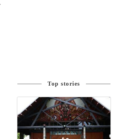
で
高
Top stories