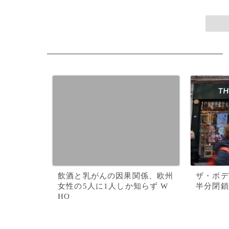
飲酒と乳がんの因果関係、欧州
ザ・ボデ
女性の5人に1人しか知らず W
半分閉鎖
HO