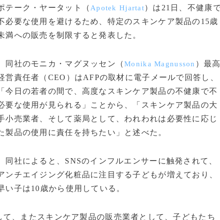
ポテーク・ヤータット（
）は21日、不健康
Apotek Hjartat
不必要な使用を避けるため、特定のスキンケア製品の15歳
未満への販売を制限すると発表した。
同社のモニカ・マグヌッセン（
）最
Monika Magnusson
経営責任者（CEO）はAFPの取材に電子メールで回答し、
「今日の若者の間で、高度なスキンケア製品の不健康で不
必要な使用が見られる」ことから、「スキンケア製品の大
手小売業者、そして薬局として、われわれは必要性に応じ
た製品の使用に責任を持ちたい」と述べた。
同社によると、SNSのインフルエンサーに触発されて、
アンチエイジング化粧品に注目する子どもが増えており、
早い子は10歳から使用している。
て、またスキンケア製品の販売業者として、子どもたち