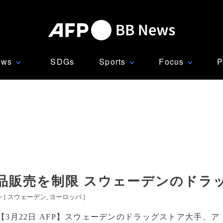
ews
SDGs
Sports
Focus
P
∨
∨
∨
品販売を制限 スウェーデンのドラ
 [
スウェーデン
ヨーロッパ
]
【3月22日 AFP】スウェーデンのドラッグストア大手、ア