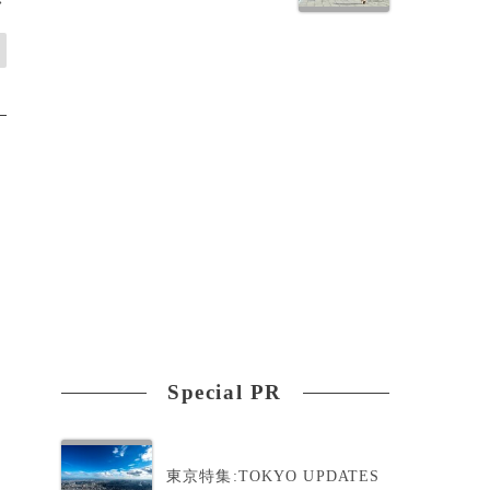
>
Special PR
東京特集:TOKYO UPDATES