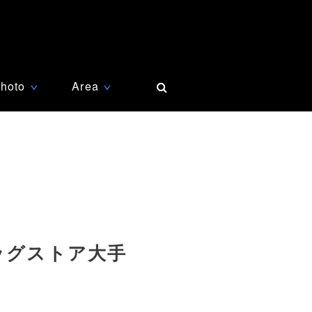
hoto
Area
∨
∨
ッグストア大手