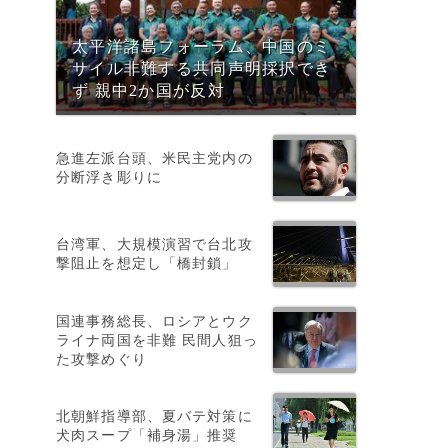
太平洋諸島フォーラム、中国のミ
サイル非難する共同声明採択でき
ず 親中2か国が反対
急進左派台頭、米民主党内の
分断浮き彫りに
台湾軍、大規模演習で台北攻
撃阻止を想定し「橋封鎖」
国連事務総長、ロシアとウク
ライナ両国を非難 民間人狙っ
た攻撃めぐり
北朝鮮指導部、夏バテ対策に
犬肉スープ「補身湯」推奨