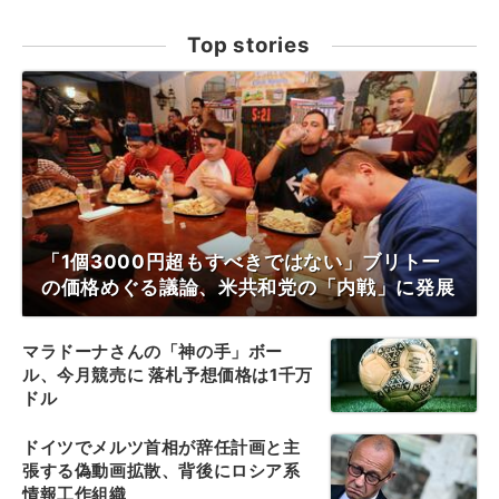
Top stories
「1個3000円超もすべきではない」ブリトー
の価格めぐる議論、米共和党の「内戦」に発展
マラドーナさんの「神の手」ボー
ル、今月競売に 落札予想価格は1千万
ドル
ドイツでメルツ首相が辞任計画と主
張する偽動画拡散、背後にロシア系
情報工作組織