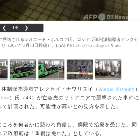
❮
1/8
❯
に搬送されるレオニード・ボルコフ氏。ロシア反体制派指導者アレクセ
13日投稿）。(c)AFP PHOTO / Courtesy of X user
た反体制派指導者アレクセイ・ナワリヌイ（
Alexei Navalny
）氏（43）が亡命先のリトアニアで襲撃された事件に
lkov
って計画された」可能性が高いとの見方を示した。
ころを何者かに襲われ負傷し、病院で治療を受けた。同
ニア政府筋は「重傷は免れた」としている。