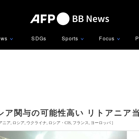
ews
SDGs
Sports
Focus
P
∨
∨
∨
シア関与の可能性高い リトアニア
アニア
ロシア
ウクライナ
ロシア・CIS
フランス
ヨーロッパ
]