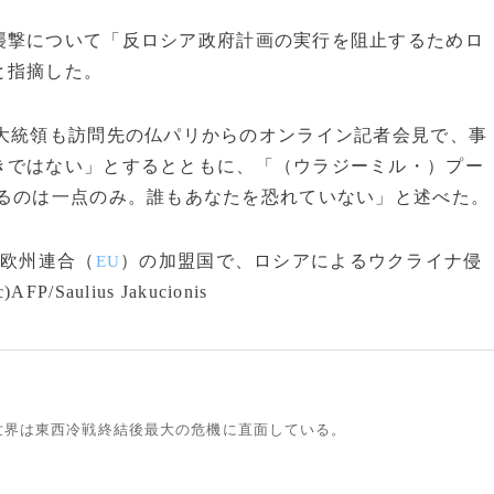
撃について「反ロシア政府計画の実行を阻止するためロ
と指摘した。
大統領も訪問先の仏パリからのオンライン記者会見で、事
きではない」とするとともに、「（ウラジーミル・）プー
るのは一点のみ。誰もあなたを恐れていない」と述べた。
と欧州連合（
）の加盟国で、ロシアによるウクライナ侵
EU
ulius Jakucionis
世界は東西冷戦終結後最大の危機に直面している。