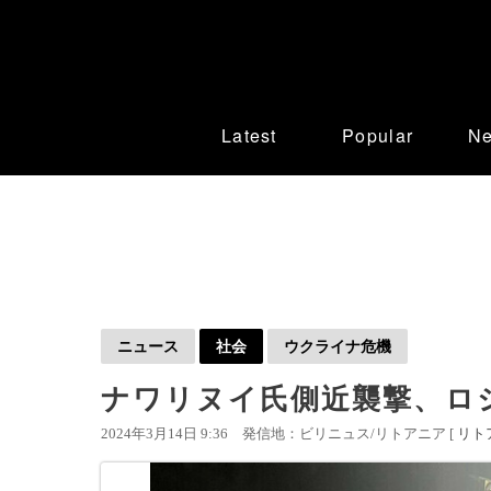
Latest
Popular
N
ニュース
社会
ウクライナ危機
ナワリヌイ氏側近襲撃、ロ
2024年3月14日 9:36
発信地：ビリニュス/リトアニア [
リト