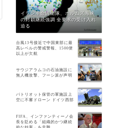
イラン革命防衛隊、ホルムズ海峡
の封鎖継続強調 全要求の受け入れ
迫る
台風13号接近で中国東部に最
高レベルの警戒警報、1500便
以上が欠航
サウジアラムコの石油施設に
無人機攻撃、フーシ派が声明
）
パトリオット保管の軍施設上
空に不審ドローン ドイツ西部
FIFA、インファンティーノ会
長を貶める「組織的かつ継続
的な妨害」を非難