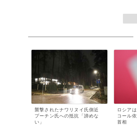
襲撃されたナワリヌイ氏側近
ロシアは
プーチン氏への抵抗「諦めな
コール依
い」
首相