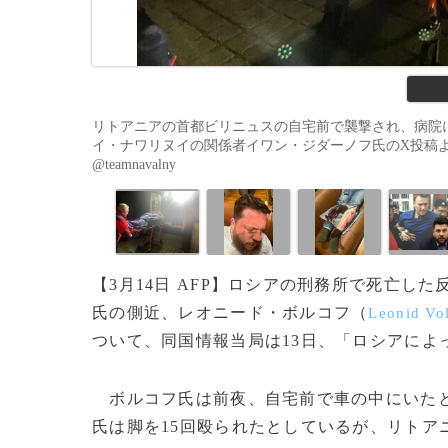
リトアニアの首都ビリニュスの自宅前で襲撃され、病院
イ・ナワリヌイの関係者イワン・ジダーノフ氏のX投稿より（2024年3月
@teamnavalny
【3月14日 AFP】ロシアの刑務所で死亡し
氏の側近、レオニード・ボルコフ（
Leonid Vo
ついて、同国情報当局は13日、「ロシアによ
ボルコフ氏は前夜、自宅前で車の中にいたと
氏は脚を15回殴られたとしているが、リトア