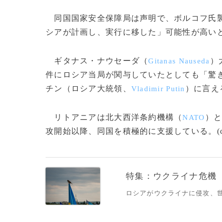
同国国家安全保障局は声明で、ボルコフ氏襲
シアが計画し、実行に移した」可能性が高い
ギタナス・ナウセーダ（
）
Gitanas Nauseda
件にロシア当局が関与していたとしても「驚
チン（ロシア大統領、
）に言え
Vladimir Putin
リトアニアは北大西洋条約機構（
）
NATO
攻開始以降、同国を積極的に支援している。(c)AFP/Sa
特集：ウクライナ危機
ロシアがウクライナに侵攻、