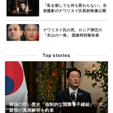
「私を殺しても何も変わらない」 生
前撮影のナワリヌイ氏取材映像公開
ナワリヌイ氏の死、ロシア弾圧の
「氷山の一角」 国連特別報告者
Top stories
韓国の暗い歴史「強制的な国際養子縁組」、大
統領が真相解明を約束