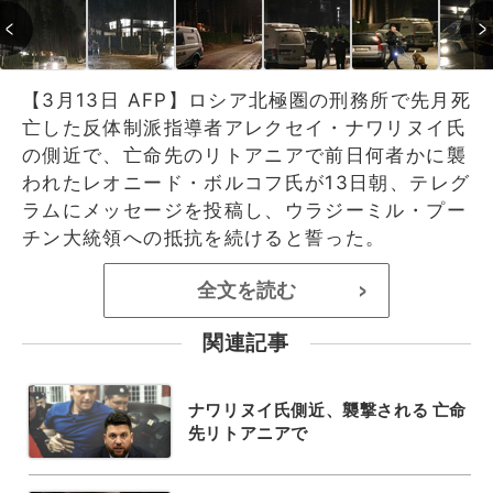
【3月13日 AFP】ロシア北極圏の刑務所で先月死
亡した反体制派指導者アレクセイ・ナワリヌイ氏
の側近で、亡命先のリトアニアで前日何者かに襲
われたレオニード・ボルコフ氏が13日朝、テレグ
ラムにメッセージを投稿し、ウラジーミル・プー
チン大統領への抵抗を続けると誓った。
全文を読む
>
関連記事
ナワリヌイ氏側近、襲撃される 亡命
先リトアニアで