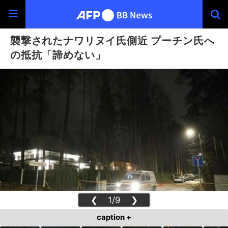
襲撃されたナワリヌイ氏側近 プーチン氏へ
の抵抗「諦めない」
❮
1/9
❯
caption +