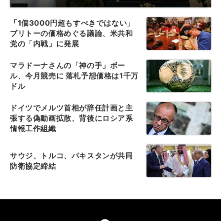
「1個3000円超もすべきではない」
ブリトーの価格めぐる議論、米共和
党の「内戦」に発展
マラドーナさんの「神の手」ボー
ル、今月競売に 落札予想価格は1千万
ドル
ドイツでメルツ首相が辞任計画と主
張する偽動画拡散、背後にロシア系
情報工作組織
サウジ、トルコ、パキスタンが共同
防衛協定締結