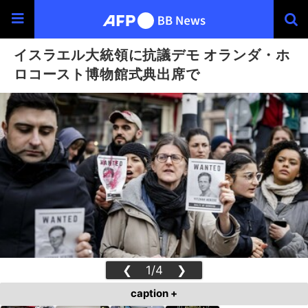
イスラエル大統領に抗議デモ オランダ・ホ
ロコースト博物館式典出席で
❮
1/4
❯
caption +