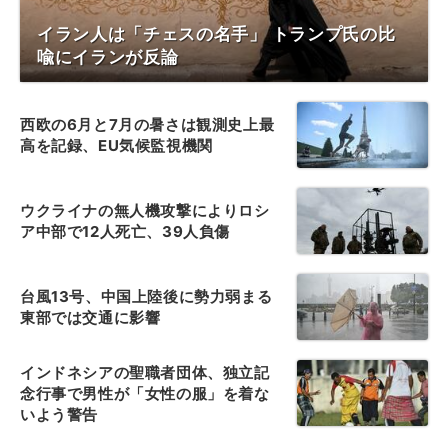
イラン人は「チェスの名手」 トランプ氏の比
喩にイランが反論
西欧の6月と7月の暑さは観測史上最
高を記録、EU気候監視機関
ウクライナの無人機攻撃によりロシ
ア中部で12人死亡、39人負傷
台風13号、中国上陸後に勢力弱まる
東部では交通に影響
インドネシアの聖職者団体、独立記
念行事で男性が「女性の服」を着な
いよう警告