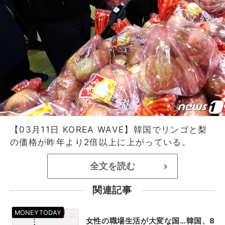
【03月11日 KOREA WAVE】韓国でリンゴと梨
の価格が昨年より2倍以上に上がっている。
全文を読む
>
関連記事
女性の職場生活が大変な国…韓国、8