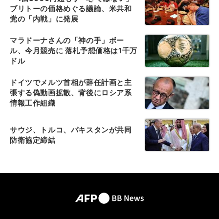
ブリトーの価格めぐる議論、米共和
党の「内戦」に発展
マラドーナさんの「神の手」ボー
ル、今月競売に 落札予想価格は1千万
ドル
ドイツでメルツ首相が辞任計画と主
張する偽動画拡散、背後にロシア系
情報工作組織
サウジ、トルコ、パキスタンが共同
防衛協定締結