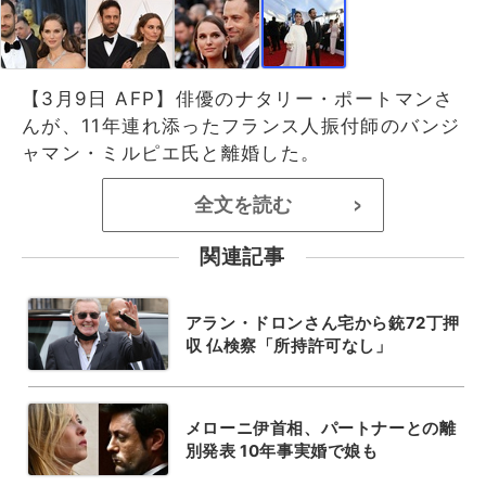
【3月9日 AFP】俳優のナタリー・ポートマンさ
んが、11年連れ添ったフランス人振付師のバンジ
ャマン・ミルピエ氏と離婚した。
全文を読む
>
関連記事
アラン・ドロンさん宅から銃72丁押
収 仏検察「所持許可なし」
メローニ伊首相、パートナーとの離
別発表 10年事実婚で娘も