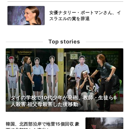
女優ナタリー・ポートマンさん、イ
スラエルの賞を辞退
Top stories
タイの学校で10代少年が発砲、教師・生徒ら6
人殺害 祖父母殺害した後移動
韓国、北西部沿岸で地雷15個回収 豪