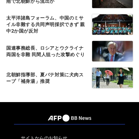
雨で北朝鮮から流出か
太平洋諸島フォーラム、中国のミサ
イル非難する共同声明採択できず 親
中2か国が反対
国連事務総長、ロシアとウクライナ
両国を非難 民間人狙った攻撃めぐり
北朝鮮指導部、夏バテ対策に犬肉ス
ープ「補身湯」推奨
サイトからのお知らせ