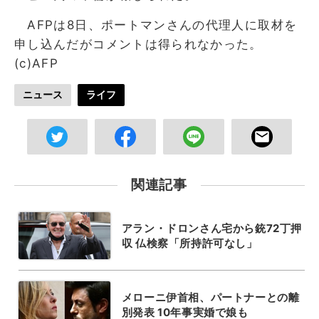
AFPは8日、ポートマンさんの代理人に取材を
申し込んだがコメントは得られなかった。
(c)AFP
ニュース
ライフ
関連記事
アラン・ドロンさん宅から銃72丁押
収 仏検察「所持許可なし」
メローニ伊首相、パートナーとの離
別発表 10年事実婚で娘も