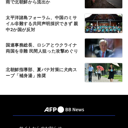
雨で北朝鮮から流出か
太平洋諸島フォーラム、中国のミサ
イル非難する共同声明採択できず 親
中2か国が反対
国連事務総長、ロシアとウクライナ
両国を非難 民間人狙った攻撃めぐり
北朝鮮指導部、夏バテ対策に犬肉ス
ープ「補身湯」推奨