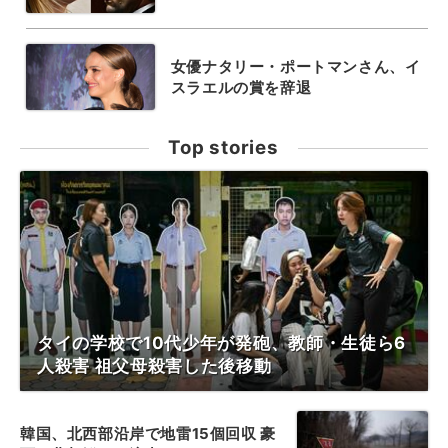
女優ナタリー・ポートマンさん、イ
スラエルの賞を辞退
Top stories
タイの学校で10代少年が発砲、教師・生徒ら6
人殺害 祖父母殺害した後移動
韓国、北西部沿岸で地雷15個回収 豪