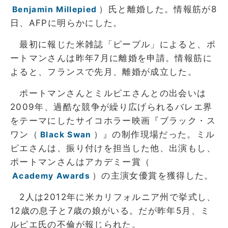
）氏と離婚した。情報筋が8
Benjamin Millepied
日、AFPに明らかにした。
最初に報じた米雑誌「ピープル」によると、ポ
ートマンさんは昨年7月に離婚を申請。情報筋に
よると、フランスで先月、離婚が成立した。
ポートマンさんとミルピエさんとの出会いは
2009年、過酷な競争が繰り広げられるバレエ界
をテーマにしたサイコホラー映画『ブラック・ス
ワン（
）』の制作現場だった。ミル
Black Swan
ピエさんは、振り付けを担当した他、出演もし、
ポートマンさんはアカデミー賞（
）の主演女優賞を獲得した。
Academy Awards
2人は2012年に米カリフォルニア州で挙式し、
12歳の息子と7歳の娘がいる。だが昨年5月、ミ
ルピエ氏の不倫が報じられた。