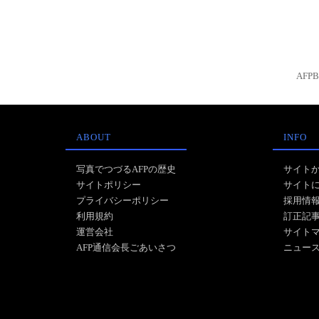
AFP
ABOUT
INFO
写真でつづるAFPの歴史
サイト
サイトポリシー
サイト
プライバシーポリシー
採用情
利用規約
訂正記
運営会社
サイト
AFP通信会長ごあいさつ
ニュー