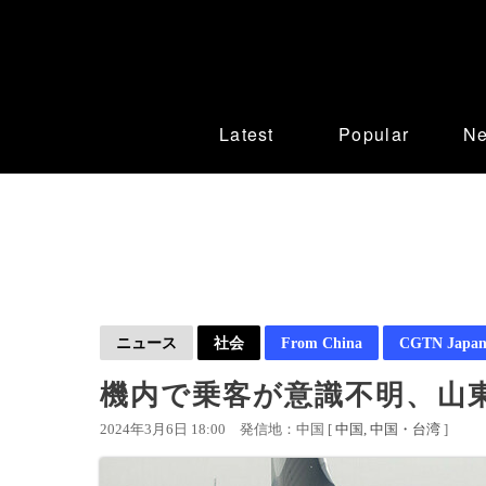
Latest
Popular
N
ニュース
社会
From China
CGTN Japan
機内で乗客が意識不明、山東
2024年3月6日 18:00
発信地：中国 [
中国
中国・台湾
]