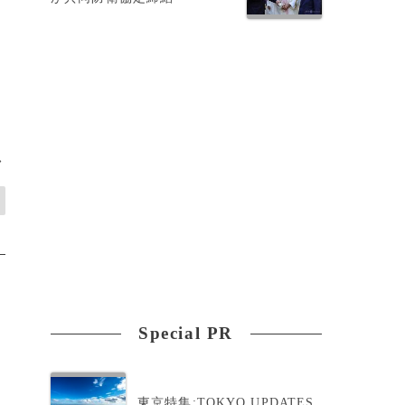
>
Special PR
東京特集:TOKYO UPDATES