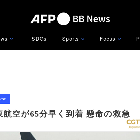
ews
SDGs
Sports
Focus
P
∨
∨
∨
ese
航空が65分早く到着 懸命の救急