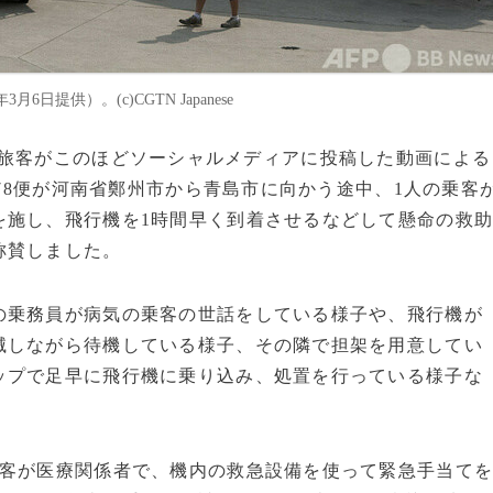
提供）。(c)CGTN Japanese
東省のある旅客がこのほどソーシャルメディアに投稿した動画による
878便が河南省鄭州市から青島市に向かう途中、1人の乗客
を施し、飛行機を1時間早く到着させるなどして懸命の救
称賛しました。
乗務員が病気の乗客の世話をしている様子や、飛行機が
滅しながら待機している様子、その隣で担架を用意してい
ップで足早に飛行機に乗り込み、処置を行っている様子な
客が医療関係者で、機内の救急設備を使って緊急手当て