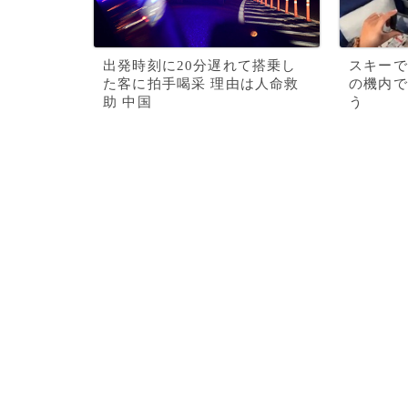
出発時刻に20分遅れて搭乗し
スキーで
た客に拍手喝采 理由は人命救
の機内で
助 中国
う