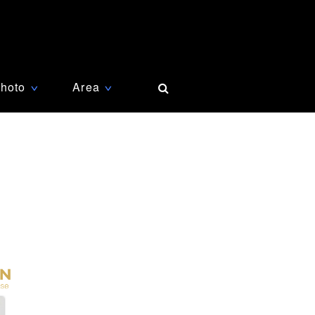
hoto
Area
∨
∨