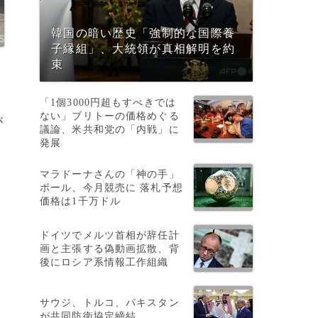
韓国の暗い歴史「強制的な国際養
子縁組」、大統領が真相解明を約
束
「1個3000円超もすべきでは
ない」ブリトーの価格めぐる
が
議論、米共和党の「内戦」に
助
発展
マラドーナさんの「神の手」
ボール、今月競売に 落札予想
価格は1千万ドル
ドイツでメルツ首相が辞任計
画と主張する偽動画拡散、背
後にロシア系情報工作組織
サウジ、トルコ、パキスタン
を
が共同防衛協定締結