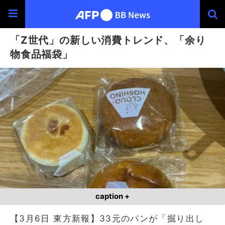
「Z世代」の新しい消費トレンド、「余り
物食品福袋」
caption +
【3月6日 東方新報】33元のパンが「掘り出し