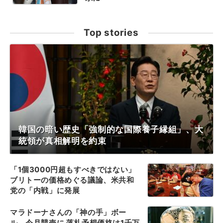
Top stories
韓国の暗い歴史「強制的な国際養子縁組」、大
統領が真相解明を約束
「1個3000円超もすべきではない」
ブリトーの価格めぐる議論、米共和
党の「内戦」に発展
マラドーナさんの「神の手」ボー
ル、今月競売に 落札予想価格は1千万