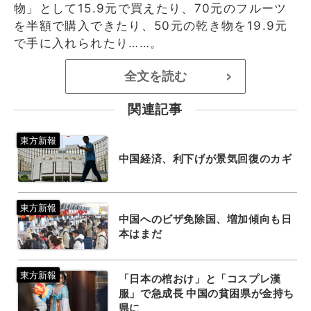
物」として15.9元で買えたり、70元のフルーツ
を半額で購入できたり、50元の乾き物を19.9元
で手に入れられたり……。
全文を読む
>
関連記事
中国経済、利下げが景気回復のカギ
中国へのビザ免除国、増加傾向も日
本はまだ
「日本の棺おけ」と「コスプレ漢
服」で急成長 中国の貧困県が金持ち
県に