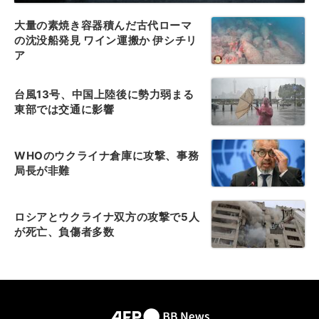
大量の素焼き容器積んだ古代ローマ
の沈没船発見 ワイン運搬か 伊シチリ
ア
台風13号、中国上陸後に勢力弱まる
東部では交通に影響
WHOのウクライナ倉庫に攻撃、事務
局長が非難
ロシアとウクライナ双方の攻撃で5人
が死亡、負傷者多数