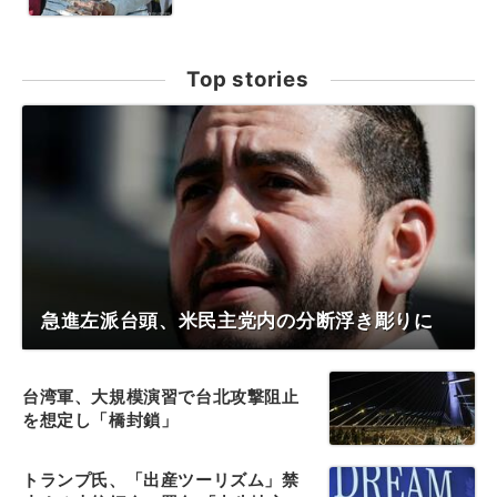
Top stories
急進左派台頭、米民主党内の分断浮き彫りに
台湾軍、大規模演習で台北攻撃阻止
を想定し「橋封鎖」
トランプ氏、「出産ツーリズム」禁