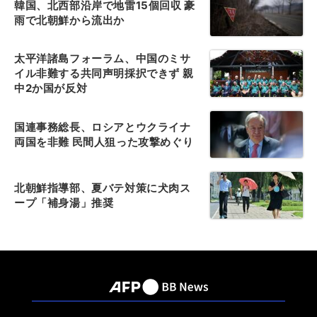
韓国、北西部沿岸で地雷15個回収 豪
雨で北朝鮮から流出か
太平洋諸島フォーラム、中国のミサ
イル非難する共同声明採択できず 親
中2か国が反対
国連事務総長、ロシアとウクライナ
両国を非難 民間人狙った攻撃めぐり
北朝鮮指導部、夏バテ対策に犬肉ス
ープ「補身湯」推奨