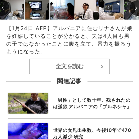
【1月24日 AFP】アルバニアに住むリナさんが娘
を妊娠していることが分かると、夫は4人目も男
の子ではなかったことに腹を立て、暴力を振るう
ようになった。
全文を読む
>
関連記事
「男性」として数十年、残されたの
は孤独 アルバニアの「ブルネシャ」
世界の女児出生数、今後10年で470
万人減少 研究