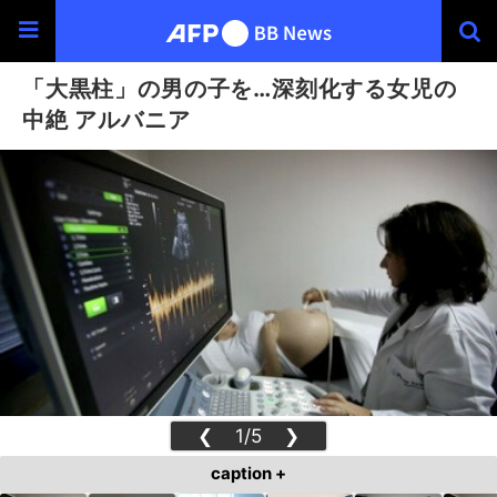
「大黒柱」の男の子を…深刻化する女児の
中絶 アルバニア
❮
1/5
❯
caption +