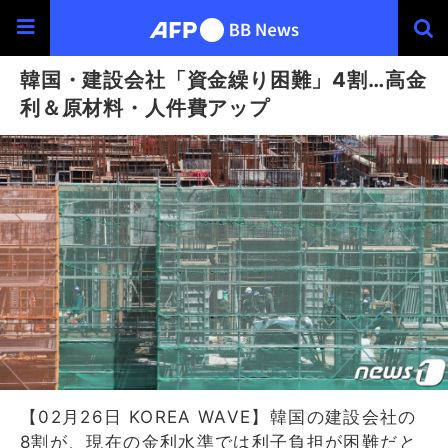
韓国・建設会社「資金繰り困難」4割…高金
利＆原材料・人件費アップ
【02月26日 KOREA WAVE】韓国の建設会社の
8割が、現在の金利水準では利子負担が困難だと