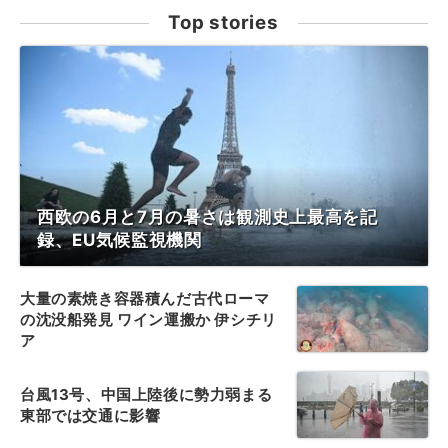
Top stories
西欧の6月と7月の暑さは観測史上最高を記
録、EU気候監視機関
大量の素焼き容器積んだ古代ローマ
の沈没船発見 ワイン運搬か 伊シチリ
ア
台風13号、中国上陸後に勢力弱まる
東部では交通に影響