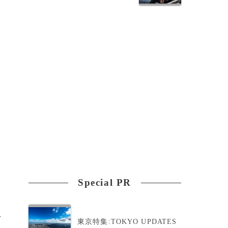
リ
Special PR
>
東京特集:TOKYO UPDATES