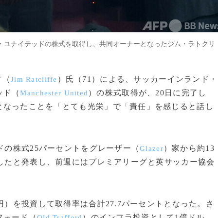
・ユナイテッドの株式を取得し、共同オーナーとなったジム・ラトクリ
フ（
）氏（71）による、サッカーインランド・
Jim Ratcliffe
ッド（
）の株式取得が、20日に完了し
Manchester United
となったことを「とても光栄」で「責任」を感じると話し
ドの株式25パーセントをグレーザー（
）家から約13
Glazer
意したと発表し、前週にはプレミアリーグと英サッカー協会
円）を投資して取得率は合計27.7パーセントとなった。さ
フォード（
）のインフラ投資として1億ドル
Old Trafford