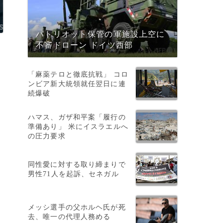
パトリオット保管の軍施設上空に
不審ドローン ドイツ西部
「麻薬テロと徹底抗戦」 コロ
ンビア新大統領就任翌日に連
続爆破
ハマス、ガザ和平案「履行の
準備あり」 米にイスラエルへ
の圧力要求
同性愛に対する取り締まりで
男性71人を起訴、セネガル
メッシ選手の父ホルヘ氏が死
去、唯一の代理人務める