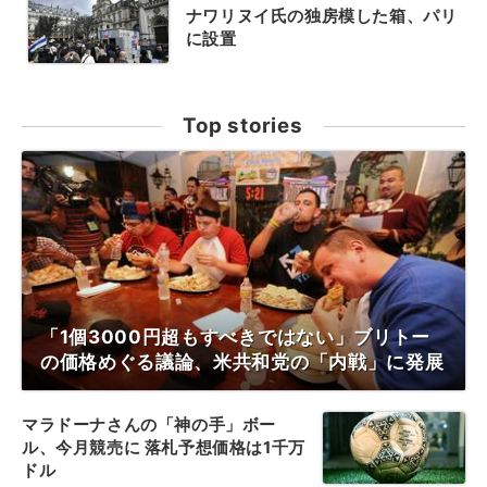
ナワリヌイ氏の独房模した箱、パリ
に設置
Top stories
「1個3000円超もすべきではない」ブリトー
の価格めぐる議論、米共和党の「内戦」に発展
マラドーナさんの「神の手」ボー
ル、今月競売に 落札予想価格は1千万
ドル