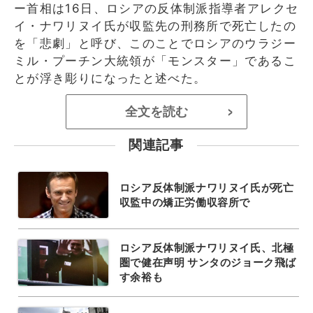
ー首相は16日、ロシアの反体制派指導者アレクセ
イ・ナワリヌイ氏が収監先の刑務所で死亡したの
を「悲劇」と呼び、このことでロシアのウラジー
ミル・プーチン大統領が「モンスター」であるこ
とが浮き彫りになったと述べた。
全文を読む
>
関連記事
ロシア反体制派ナワリヌイ氏が死亡
収監中の矯正労働収容所で
ロシア反体制派ナワリヌイ氏、北極
圏で健在声明 サンタのジョーク飛ば
す余裕も