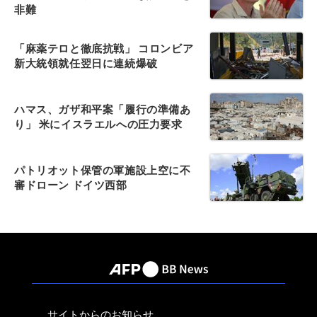
非難
「麻薬テロと徹底抗戦」 コロンビア
新大統領就任翌日に連続爆破
ハマス、ガザ和平案「履行の準備あ
り」 米にイスラエルへの圧力要求
パトリオット保管の軍施設上空に不
審ドローン ドイツ西部
サイトからのお知らせ