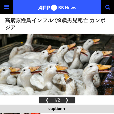
高病原性鳥インフルで9歳男児死亡 カンボ
ジア
❮
1/2
❯
caption +